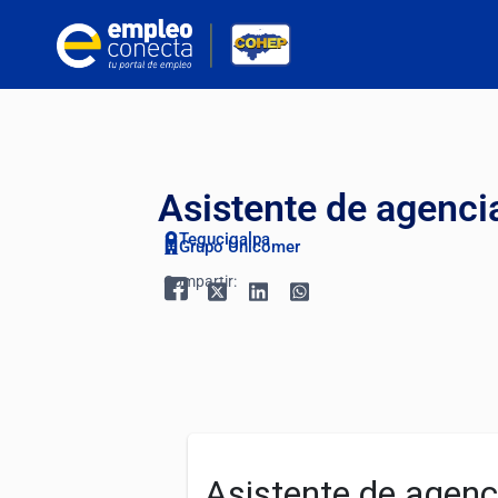
Asistente de agenci
Tegucigalpa
Grupo Unicomer
Compartir: