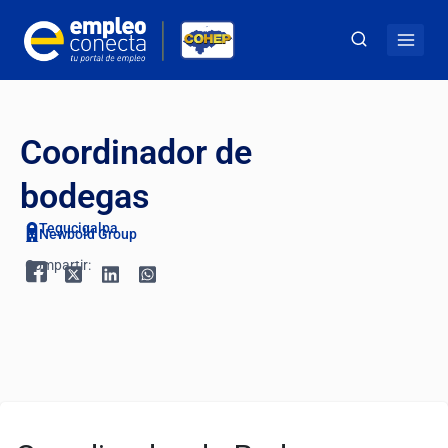
Coordinador de
bodegas
Tegucigalpa
Newbold Group
Compartir: