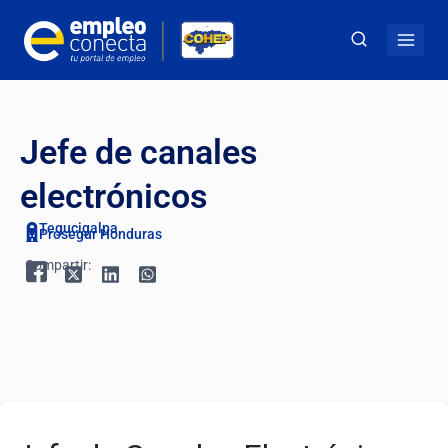
Jefe de canales
electrónicos
Tegucigalpa
Prosegur Honduras
Compartir: